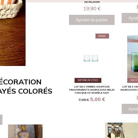
DE PALMIER
19,90
€
Ajout
Ajouter au panier
PROMO
DÉCORATION
RUPTURE DE STOCK
SUR C
LOT DE 2 VERRES SOUFFLES
LOT DE 2 V
AYÉS COLORÉS
TRANSPARENTS MAROCAINS BELDI
MAROCAINS B
CONIQUE H7 MODÈLE SAFI
5,00
€
7,00
€
Ajout