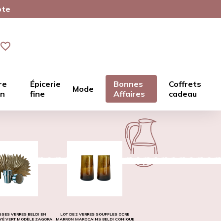
pte
re
Épicerie
Bonnes
Coffrets
Mode
in
fine
Affaires
cadeau
ASSES VERRES BELDI EN
LOT DE 2 VERRES SOUFFLES OCRE
YÉ VERT MODÈLE ZAGORA
MARRON MAROCAINS BELDI CONIQUE