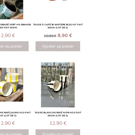
ÉGRADÉ VERT H9 GRANDE
TASSE À CAFÉ BI MATIÈRE BLEU H7 FAIT
SE FAIT MAIN
MAIN (LOT DE 2)
12,90
€
8,90
€
10,90
€
er au panier
Ajouter au panier
E RAYÉ JAUNE H10 FAIT
TASSE BLANCHE RAYÉ NOIR H10 FAIT
IN (LOT DE 2)
MAIN (LOT DE 2)
12,90
€
12,90
€
er au panier
Ajouter au panier