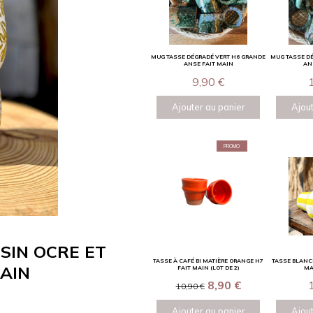
MUG TASSE DÉGRADÉ VERT H6 GRANDE
MUG TASSE D
ANSE FAIT MAIN
AN
9,90
€
Ajouter au panier
Ajout
PROMO
SIN OCRE ET
TASSE À CAFÉ BI MATIÈRE ORANGE H7
TASSE BLANCH
MAIN
FAIT MAIN (LOT DE 2)
MA
8,90
€
10,90
€
Ajouter au panier
Ajout