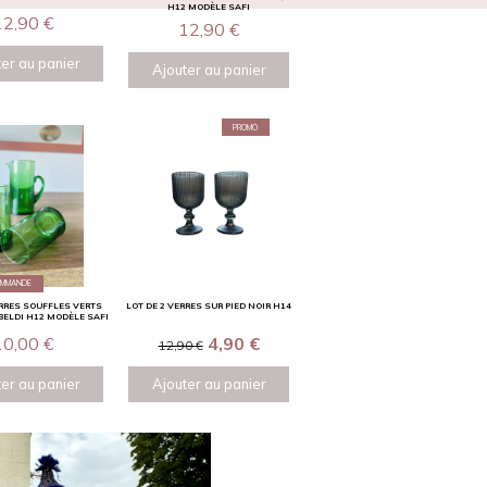
H12 MODÈLE SAFI
12,90
€
12,90
€
er au panier
Ajouter au panier
PROMO
OMMANDE
ERRES SOUFFLES VERTS
LOT DE 2 VERRES SUR PIED NOIR H14
ELDI H12 MODÈLE SAFI
10,00
€
4,90
€
12,90
€
er au panier
Ajouter au panier