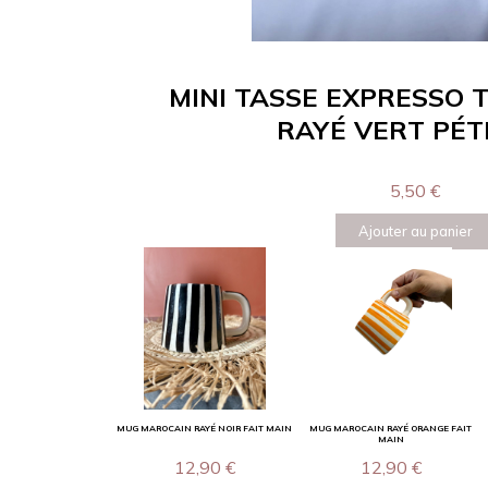
MINI TASSE EXPRESSO 
RAYÉ VERT PÉ
5,50
€
Ajouter au panier
MUG MAROCAIN RAYÉ NOIR FAIT MAIN
MUG MAROCAIN RAYÉ ORANGE FAIT
MAIN
12,90
€
12,90
€