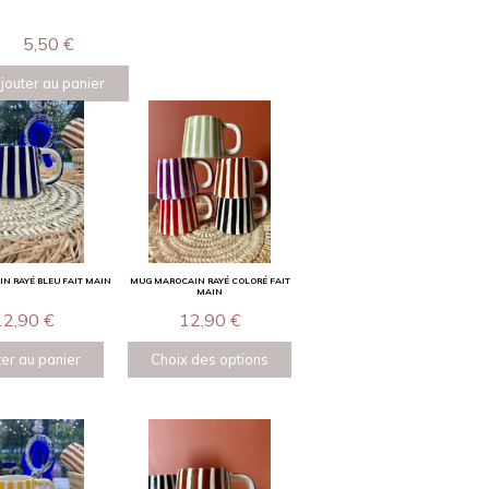
5,50
€
jouter au panier
N RAYÉ BLEU FAIT MAIN
MUG MAROCAIN RAYÉ COLORÉ FAIT
MAIN
12,90
€
12,90
€
er au panier
Choix des options