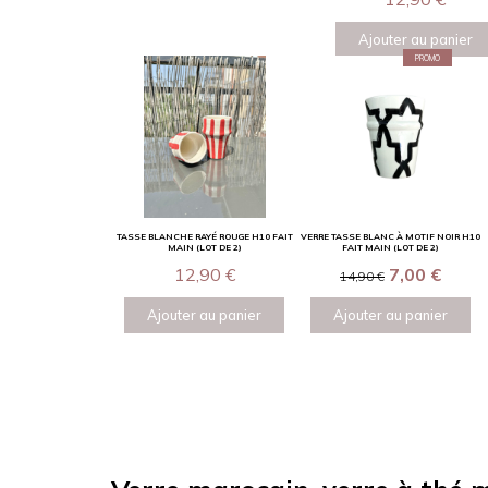
Ajouter au panier
PROMO
TASSE BLANCHE RAYÉ ROUGE H10 FAIT
VERRE TASSE BLANC À MOTIF NOIR H10
MAIN (LOT DE 2)
FAIT MAIN (LOT DE 2)
12,90
€
7,00
€
14,90
€
Ajouter au panier
Ajouter au panier