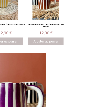
 RAYÉ JAUNE FAIT MAIN
MUG MAROCAIN RAYÉ MARRON FAIT
MAIN
12,90
€
12,90
€
er au panier
Ajouter au panier