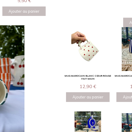
5,50
€
Ajouter au panier
A
MUG MAROCAIN BLANC CŒUR ROUGE
MUG MAROCAI
FAIT MAIN
12,90
€
Ajouter au panier
Ajout