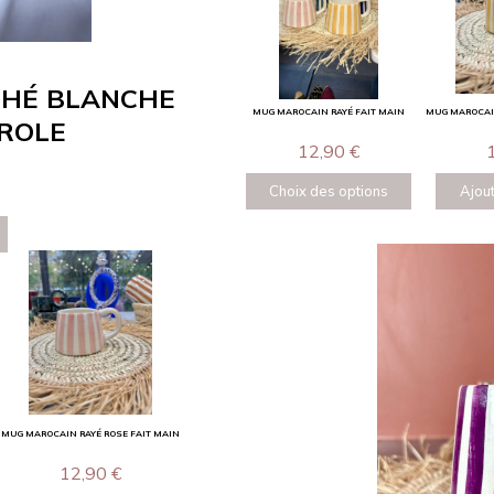
THÉ BLANCHE
MUG MAROCAIN RAYÉ FAIT MAIN
MUG MAROCAIN
TROLE
12,90
€
Choix des options
Ajout
MUG MAROCAIN RAYÉ ROSE FAIT MAIN
12,90
€