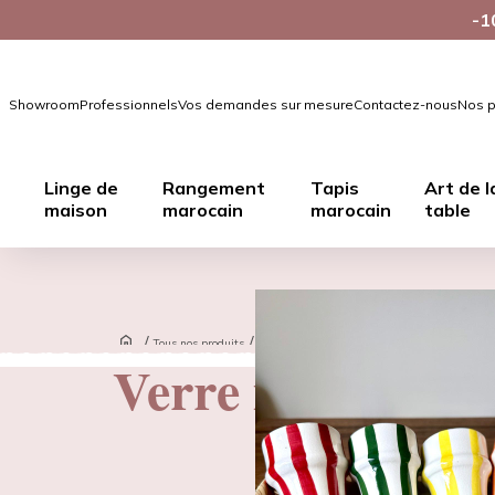
-1
Showroom
Professionnels
Vos demandes sur mesure
Contactez-nous
Nos p
Linge de
Rangement
Tapis
Art de l
maison
marocain
marocain
table
/
/
/
Tous nos produits
Art de la table
Verres tasses
Verre marocain 