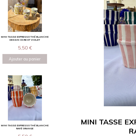
MINI TASSE EXPRESSO THÉ BLANCHE
DESSIN OCRE ET VIOLET
5,50
€
Ajouter au panier
MINI TASSE E
MINI TASSE EXPRESSO THÉ BLANCHE
R
RAYÉ ORANGE