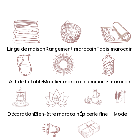
Linge de maison
Tapis marocain
Rangement marocain
Art de la table
Mobilier marocain
Luminaire marocain
Décoration
Bien-être marocain
Épicerie fine
Mode