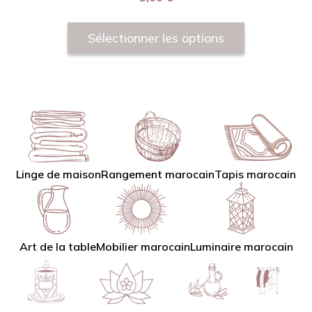
Sélectionner les options
Linge de maison
Tapis marocain
Rangement marocain
Art de la table
Mobilier marocain
Luminaire marocain