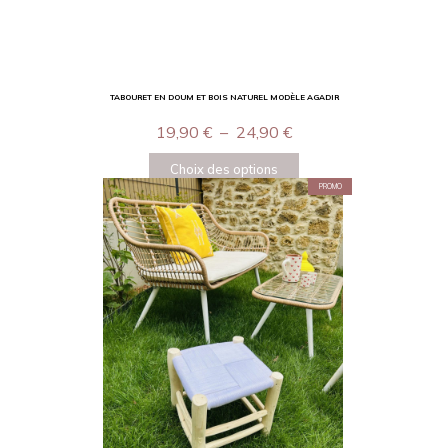
TABOURET EN DOUM ET BOIS NATUREL MODÈLE AGADIR
19,90
€
–
24,90
€
Choix des options
PROMO