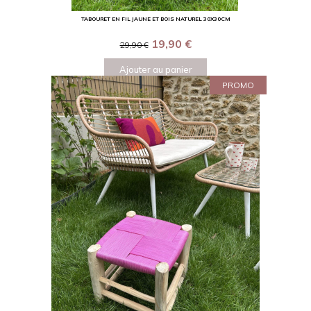
TABOURET EN FIL JAUNE ET BOIS NATUREL 30X30CM
19,90
€
29,90
€
Ajouter au panier
PROMO