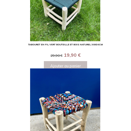
TABOURET EN FIL VERT BOUTEILLE ET BOIS NATUREL 30X30CM
19,90
€
29,90
€
Ajouter au panier