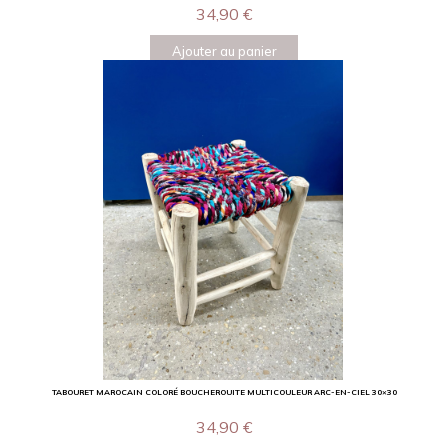
34,90
€
Ajouter au panier
TABOURET MAROCAIN COLORÉ BOUCHEROUITE MULTICOULEUR ARC-EN-CIEL 30×30
34,90
€