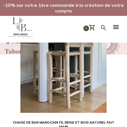
-10% sur votre 1ère commande à la création de votre
compte
0
/
/
/
Tous nos produits
Mobilier
Tabouret marocain
Tabouret marocain
CHAISE DE BAR MAROCAIN FIL BEIGE ET BOIS NATUREL FAIT
MAIN