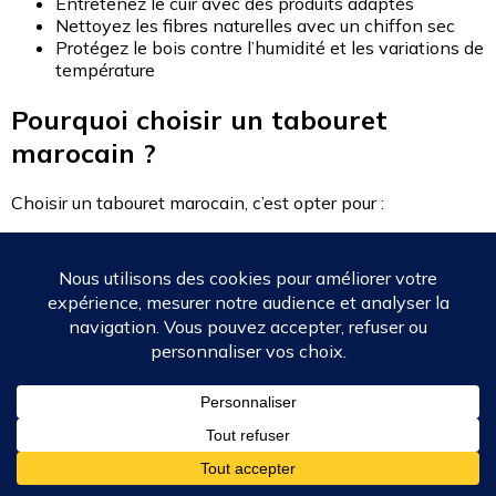
Entretenez le cuir avec des produits adaptés
Nettoyez les fibres naturelles avec un chiffon sec
Protégez le bois contre l’humidité et les variations de
température
Pourquoi choisir un tabouret
marocain ?
Choisir un tabouret marocain, c’est opter pour :
Un produit artisanal unique
Une grande robustesse grâce à ses pieds solides
Un design intemporel
La possibilité d’un design personnalisé
FAQ – Tabouret marocain
Quelle est la hauteur idéale d’un tabouret
marocain ?
La hauteur idéale dépend de son usage, mais elle se situe