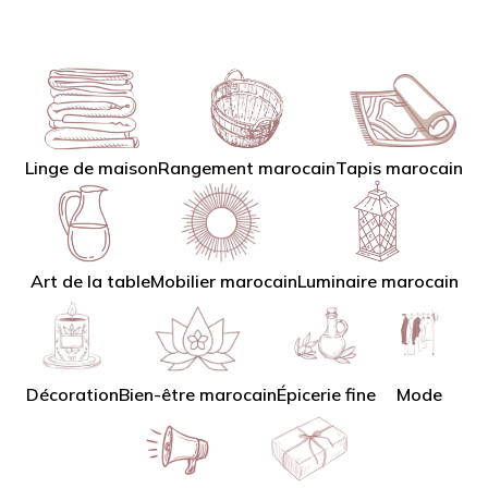
Linge de maison
Tapis marocain
Rangement marocain
Art de la table
Mobilier marocain
Luminaire marocain
Décoration
Bien-être marocain
Épicerie fine
Mode