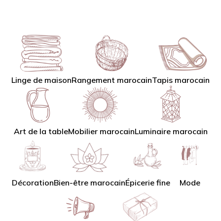
Linge de maison
Tapis marocain
Rangement marocain
Art de la table
Mobilier marocain
Luminaire marocain
Décoration
Bien-être marocain
Épicerie fine
Mode