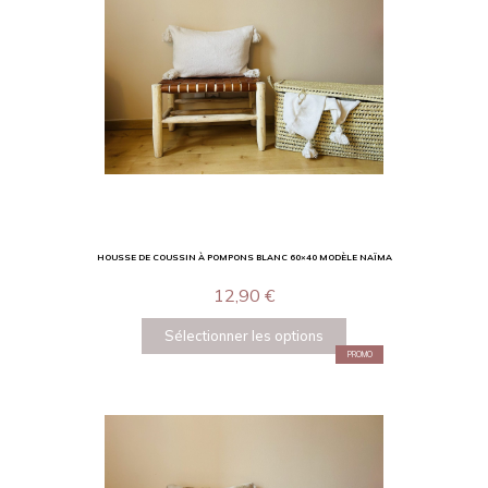
HOUSSE DE COUSSIN À POMPONS BLANC 60×40 MODÈLE NAÏMA
12,90
€
Sélectionner les options
PROMO