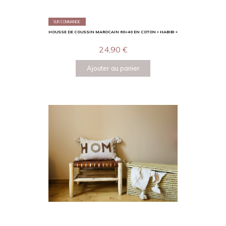
SUR COMMANDE
HOUSSE DE COUSSIN MAROCAIN 60×40 EN COTON « HABIBI »
24,90
€
Ajouter au panier