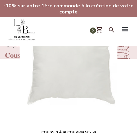
-10% sur votre 1ère commande à la création de votre
compte
0
/
/
/
Tous nos produits
Linge de maison
Coussins
Coussins
COUSSIN À RECOUVRIR 50×50