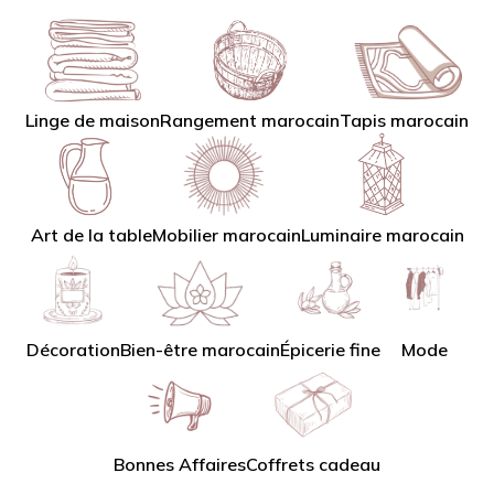
Linge de maison
Tapis marocain
Rangement marocain
Art de la table
Mobilier marocain
Luminaire marocain
Décoration
Bien-être marocain
Épicerie fine
Mode
Bonnes Affaires
Coffrets cadeau