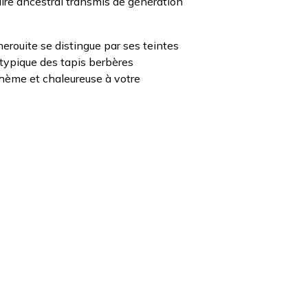
faire ancestral transmis de génération
erouite se distingue par ses teintes
, typique des tapis berbères
hème et chaleureuse à votre