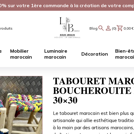
0% sur votre 1ère commande à la création de votre com
roduits
Blog
(0)
0,00
€
a
Mobilier
Luminaire
Bien-êt
Décoration
marocain
marocain
maroca
TABOURET MAR
BOUCHEROUITE 
30×30
Le tabouret marocain est bien plus qu
artisanale qui allie esthétique tradit
à la main par des artisans marocains