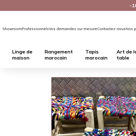
-1
Showroom
Professionnels
Vos demandes sur mesure
Contactez-nous
Nos p
Linge de
Rangement
Tapis
Art de l
maison
marocain
marocain
table