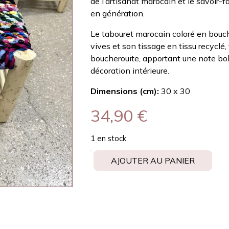
de l’artisanat marocain et le savoir-
en génération.
Le tabouret marocain coloré en bouch
vives et son tissage en tissu recyclé
boucherouite, apportant une note bo
décoration intérieure.
Dimensions (cm):
30 x 30
34,90
€
1 en stock
AJOUTER AU PANIER