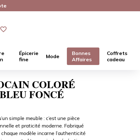
pte
re
Épicerie
Bonnes
Coffrets
Mode
in
fine
Affaires
cadeau
OCAIN COLORÉ
BLEU FONCÉ
’un simple meuble : c’est une pièce
ionnelle et praticité moderne. Fabriqué
, chaque modèle incarne l’authenticité