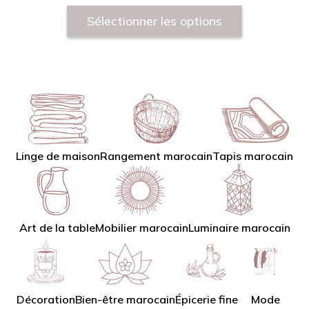
Sélectionner les options
Linge de maison
Tapis marocain
Rangement marocain
Art de la table
Mobilier marocain
Luminaire marocain
Décoration
Bien-être marocain
Épicerie fine
Mode