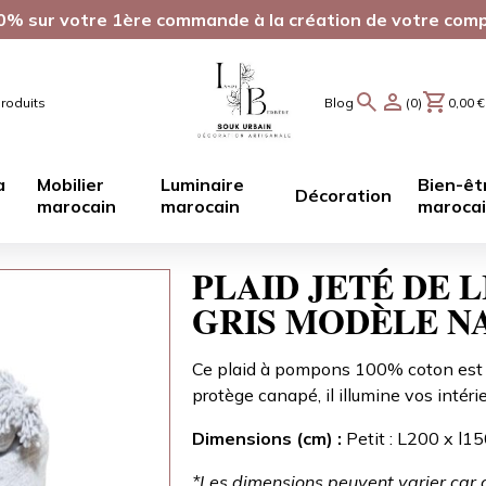
0% sur votre 1ère commande à la création de votre com
roduits
Blog
(0)
0,00
€
a
Mobilier
Luminaire
Bien-êt
Décoration
marocain
marocain
maroca
PLAID JETÉ DE 
GRIS MODÈLE N
Ce plaid à pompons 100% coton est un
protège canapé, il illumine vos intérie
Dimensions (cm) :
Petit : L200 x l1
*Les dimensions peuvent varier car ce