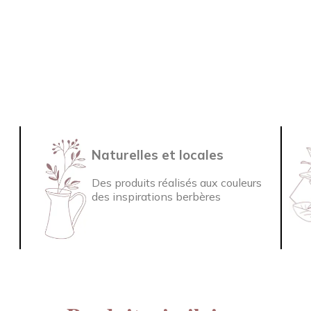
Naturelles et locales
Des produits réalisés aux couleurs
des inspirations berbères