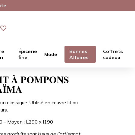
pte
re
Épicerie
Bonnes
Coffrets
Mode
in
fine
Affaires
cadeau
LIT À POMPONS
AÏMA
 classique. Utilisé en couvre lit ou
urs.
50 – Moyen : L290 x l190
s produits sont issus de l’artisanat.