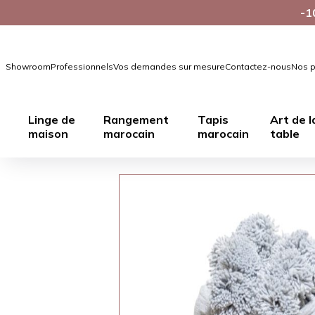
-1
Showroom
Professionnels
Vos demandes sur mesure
Contactez-nous
Nos p
Linge de
Rangement
Tapis
Art de l
maison
marocain
marocain
table