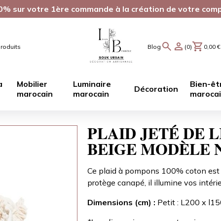
0% sur votre 1ère commande à la création de votre com
roduits
Blog
(0)
0,00
€
a
Mobilier
Luminaire
Bien-êt
Décoration
marocain
marocain
maroca
PLAID JETÉ DE 
BEIGE MODÈLE 
Ce plaid à pompons 100% coton est un
protège canapé, il illumine vos intérie
Dimensions (cm) :
Petit : L200 x l1