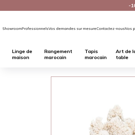
-1
Showroom
Professionnels
Vos demandes sur mesure
Contactez-nous
Nos p
Linge de
Rangement
Tapis
Art de l
maison
marocain
marocain
table