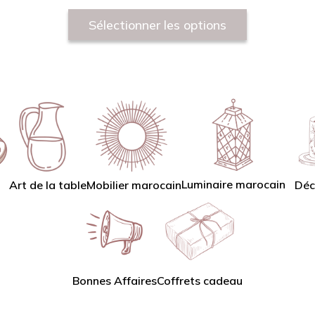
Sélectionner les options
Luminaire marocain
Art de la table
Mobilier marocain
Déc
Bonnes Affaires
Coffrets cadeau