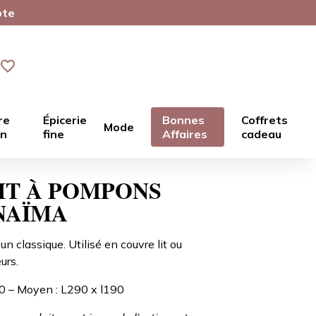
pte
re
Épicerie
Bonnes
Coffrets
Mode
in
fine
Affaires
cadeau
LIT À POMPONS
NAÏMA
 classique. Utilisé en couvre lit ou
urs.
50 – Moyen : L290 x l190