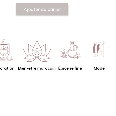
Ajouter au panier
oration
Bien-être marocain
Épicerie fine
Mode