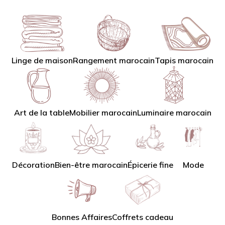
Linge de maison
Tapis marocain
Rangement marocain
Art de la table
Mobilier marocain
Luminaire marocain
Décoration
Bien-être marocain
Épicerie fine
Mode
Bonnes Affaires
Coffrets cadeau