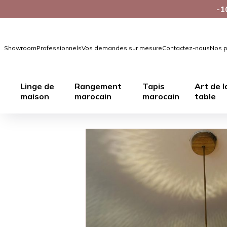
-1
Showroom
Professionnels
Vos demandes sur mesure
Contactez-nous
Nos p
Linge de
Rangement
Tapis
Art de l
maison
marocain
marocain
table