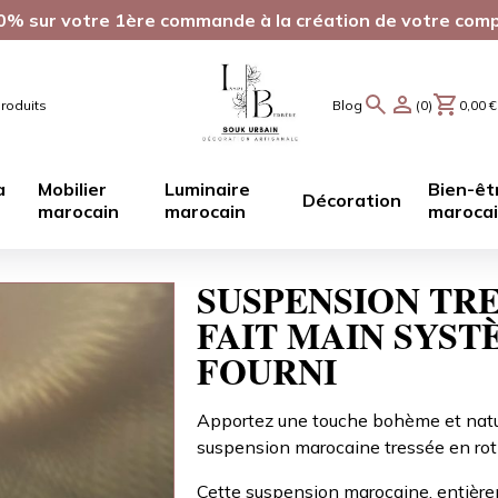
0% sur votre 1ère commande à la création de votre com
roduits
Blog
(0)
0,00
€
a
Mobilier
Luminaire
Bien-êt
Décoration
marocain
marocain
maroca
SUSPENSION TRE
FAIT MAIN SYS
FOURNI
Apportez une touche bohème et nature
suspension marocaine tressée en rotin
Cette suspension marocaine, entièrem