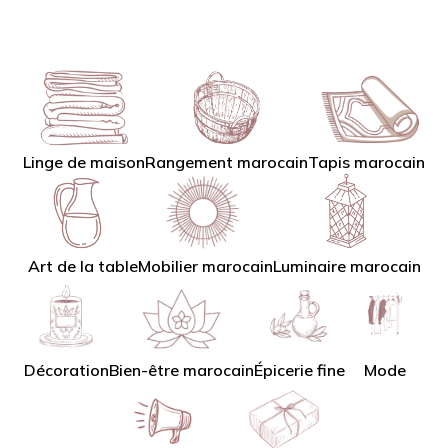
Linge de maison
Tapis marocain
Rangement marocain
Art de la table
Mobilier marocain
Luminaire marocain
Décoration
Bien-être marocain
Épicerie fine
Mode