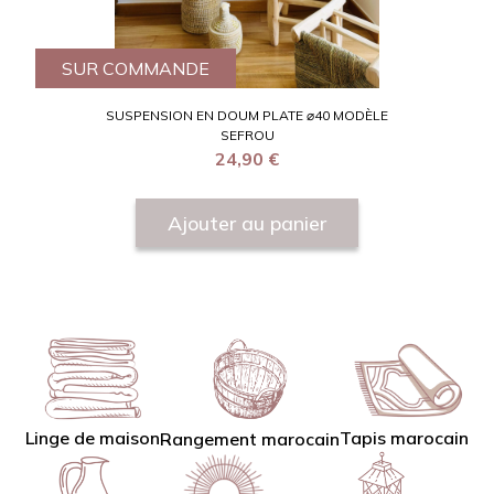
SUR COMMANDE
SUSPENSION EN DOUM PLATE ⌀40 MODÈLE
SEFROU
24,90
€
Ajouter au panier
Linge de maison
Tapis marocain
Rangement marocain