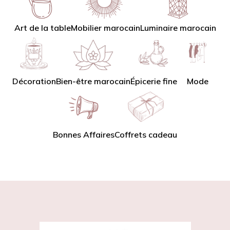
Art de la table
Mobilier marocain
Luminaire marocain
Décoration
Bien-être marocain
Épicerie fine
Mode
Bonnes Affaires
Coffrets cadeau