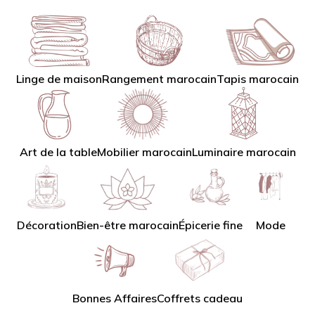
Linge de maison
Tapis marocain
Rangement marocain
Art de la table
Mobilier marocain
Luminaire marocain
Décoration
Bien-être marocain
Épicerie fine
Mode
Bonnes Affaires
Coffrets cadeau