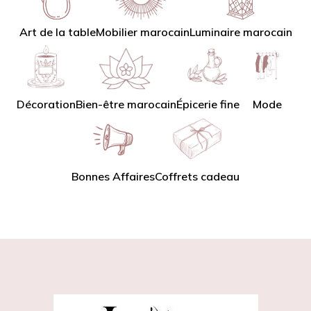
Art de la table
Mobilier marocain
Luminaire marocain
Décoration
Bien-être marocain
Épicerie fine
Mode
Bonnes Affaires
Coffrets cadeau