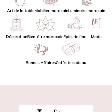
Art de la table
Mobilier marocain
Luminaire marocain
Décoration
Bien-être marocain
Épicerie fine
Mode
Bonnes Affaires
Coffrets cadeau