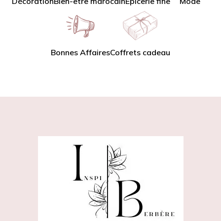
Décoration
Bien-être marocain
Épicerie fine
Mode
Bonnes Affaires
Coffrets cadeau