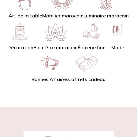
Art de la table
Mobilier marocain
Luminaire marocain
Décoration
Bien-être marocain
Épicerie fine
Mode
Bonnes Affaires
Coffrets cadeau