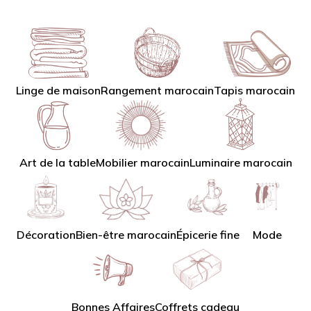
Linge de maison
Tapis marocain
Rangement marocain
Art de la table
Mobilier marocain
Luminaire marocain
Décoration
Bien-être marocain
Épicerie fine
Mode
Bonnes Affaires
Coffrets cadeau