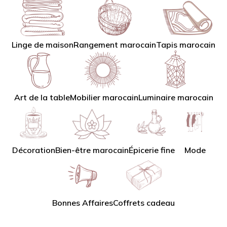
Linge de maison
Tapis marocain
Rangement marocain
Art de la table
Mobilier marocain
Luminaire marocain
Décoration
Bien-être marocain
Épicerie fine
Mode
Bonnes Affaires
Coffrets cadeau