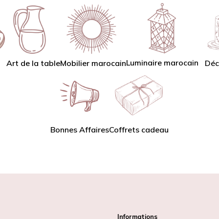
Luminaire marocain
Art de la table
Mobilier marocain
Déc
Bonnes Affaires
Coffrets cadeau
Informations