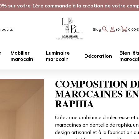
0% sur votre 1ère commande à la création de votre com
roduits
Blog
(0)
0,00
€
a
Mobilier
Luminaire
Bien-êt
Décoration
marocain
marocain
maroca
COMPOSITION D
MAROCAINES EN
RAPHIA
Créez une ambiance chaleureuse et 
marocaines en dentelle de raphia, un
design artisanal et à la fabrication a