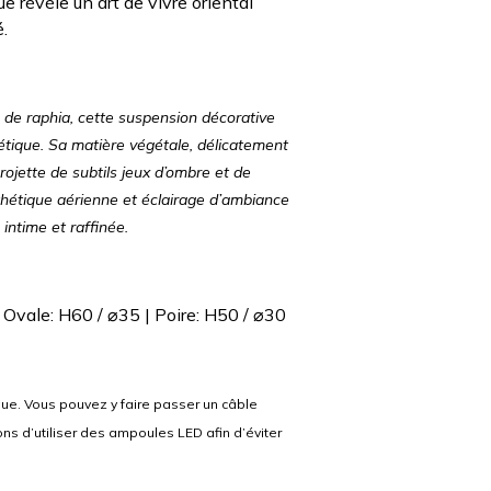
e révèle un art de vivre oriental
.
s de raphia, cette suspension décorative
tique. Sa matière végétale, délicatement
rojette de subtils jeux d’ombre et de
thétique aérienne et éclairage d’ambiance
intime et raffinée.
 Ovale: H60 / ⌀35 | Poire: H50 / ⌀30
que. Vous pouvez y faire passer un câble
ons d’utiliser des ampoules LED afin d’éviter