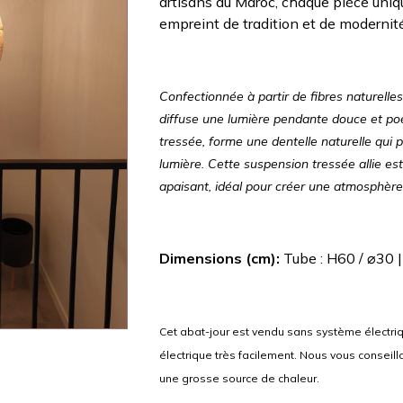
artisans du Maroc, chaque pièce uniqu
empreint de tradition et de modernité
Confectionnée à partir de fibres naturelle
diffuse une lumière pendante douce et poé
tressée, forme une dentelle naturelle qui p
lumière. Cette suspension tressée allie es
apaisant, idéal pour créer une atmosphère 
Dimensions (cm):
Tube : H60 / ⌀30 |
Cet abat-jour est vendu sans système électri
électrique très facilement. Nous vous conseill
une grosse source de chaleur.