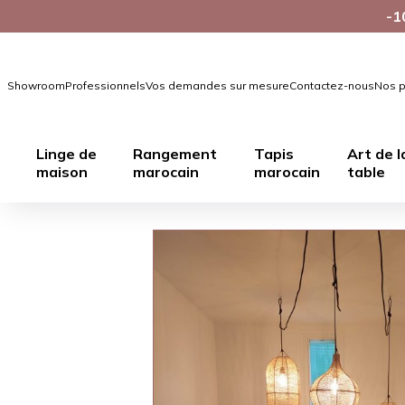
-1
Showroom
Professionnels
Vos demandes sur mesure
Contactez-nous
Nos p
Linge de
Rangement
Tapis
Art de l
maison
marocain
marocain
table