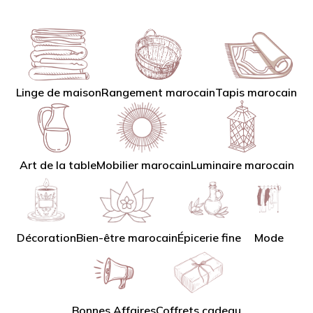
Linge de maison
Tapis marocain
Rangement marocain
Art de la table
Mobilier marocain
Luminaire marocain
Décoration
Bien-être marocain
Épicerie fine
Mode
Bonnes Affaires
Coffrets cadeau