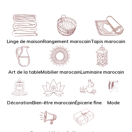
Linge de maison
Tapis marocain
Rangement marocain
Art de la table
Mobilier marocain
Luminaire marocain
Décoration
Bien-être marocain
Épicerie fine
Mode